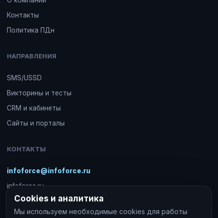
О компании
Контакты
Политика ПДн
НАПРАВЛЕНИЯ
SMS/USSD
Викторины и тесты
CRM и кабинеты
Сайты и порталы
КОНТАКТЫ
infoforce@infoforce.ru
infoforce.ru
Cookies и аналитика
Проекты под ключ и сопровождение
Мы используем необходимые cookies для работы
ООО «Инфофорс»